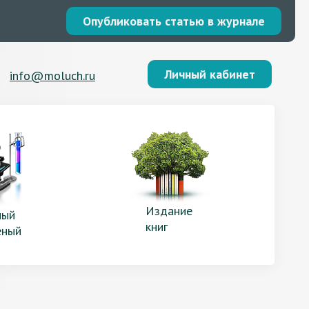
Опубликовать статью в журнале
Личный кабинет
info@moluch.ru
Издание
ый
книг
еный