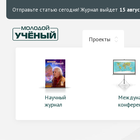
Отправьте статью сегодня!
Журнал выйдет
15 авгу
Проекты
Научный
Междун
журнал
конфере