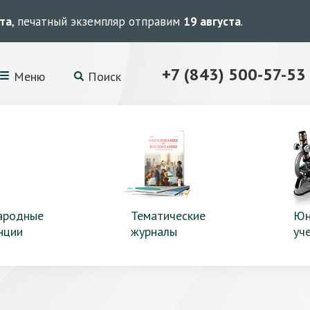
ста
, печатный экземпляр отправим
19 августа
.
+7 (843) 500-57-53
Меню
Поиск
ародные
Тематические
Юн
нции
журналы
уч