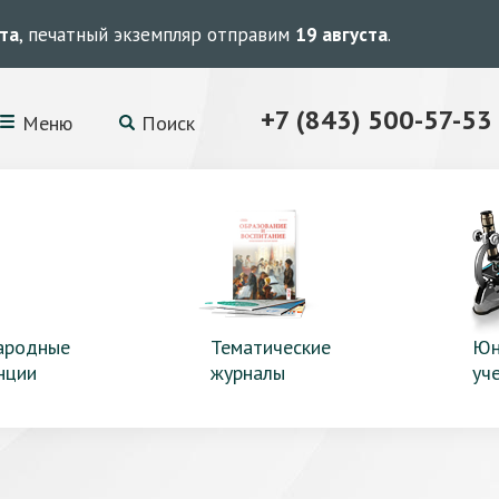
ста
, печатный экземпляр отправим
19 августа
.
+7 (843) 500-57-53
Меню
Поиск
ародные
Тематические
Юн
нции
журналы
уч