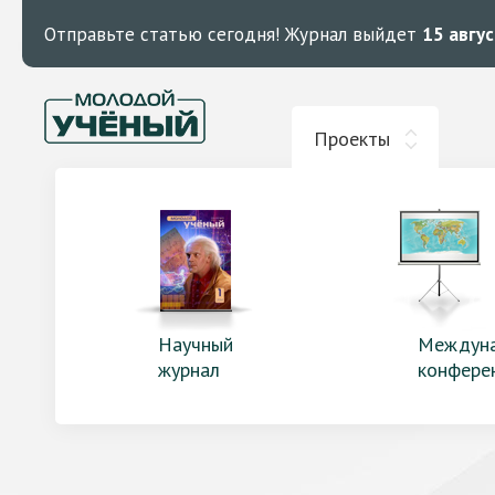
Отправьте статью сегодня!
Журнал выйдет
15 авгу
Проекты
Научный
Междун
журнал
конфере