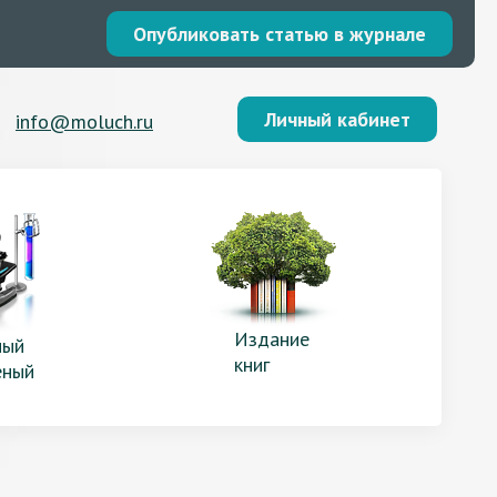
Опубликовать статью в журнале
Личный кабинет
info@moluch.ru
Издание
ый
книг
еный