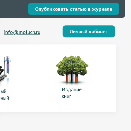
Опубликовать статью в журнале
Личный кабинет
info@moluch.ru
Издание
ый
книг
еный