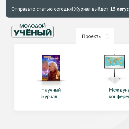
Отправьте статью сегодня!
Журнал выйдет
15 авгу
Проекты
Научный
Междун
журнал
конфере