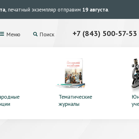
ста
, печатный экземпляр отправим
19 августа
.
+7 (843) 500-57-53
Меню
Поиск
ародные
Тематические
Юн
нции
журналы
уч