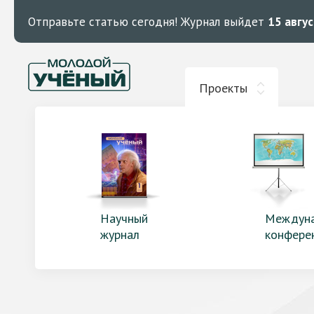
Отправьте статью сегодня!
Журнал выйдет
15 авгу
Проекты
Научный
Междун
журнал
конфере