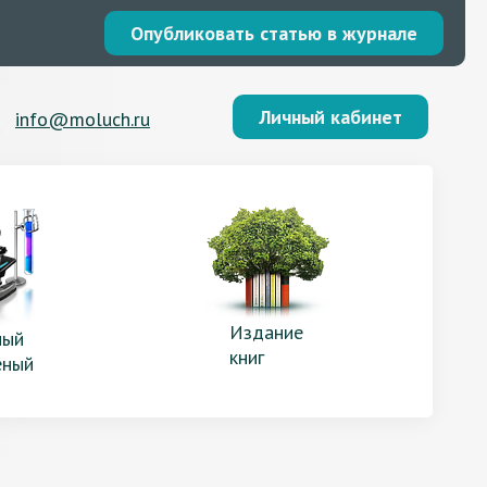
Опубликовать статью в журнале
Личный кабинет
info@moluch.ru
Издание
ый
книг
еный