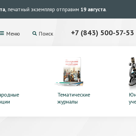
ста
, печатный экземпляр отправим
19 августа
.
+7 (843) 500-57-53
Меню
Поиск
ародные
Тематические
Юн
нции
журналы
уч