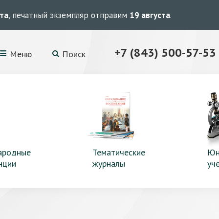
ста
, печатный экземпляр отправим
19 августа
.
+7 (843) 500-57-53
Меню
Поиск
ародные
Тематические
Юн
нции
журналы
уч