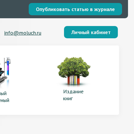
Опубликовать статью в журнале
Личный кабинет
info@moluch.ru
Издание
ый
книг
еный