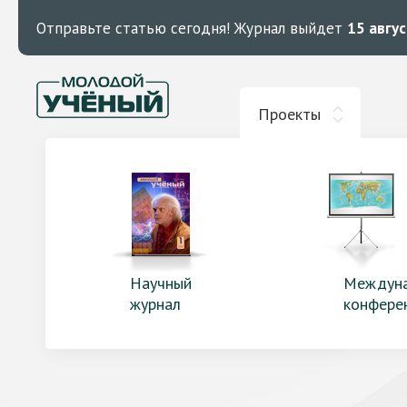
Отправьте статью сегодня!
Журнал выйдет
15 авгу
Проекты
Научный
Междун
журнал
конфере