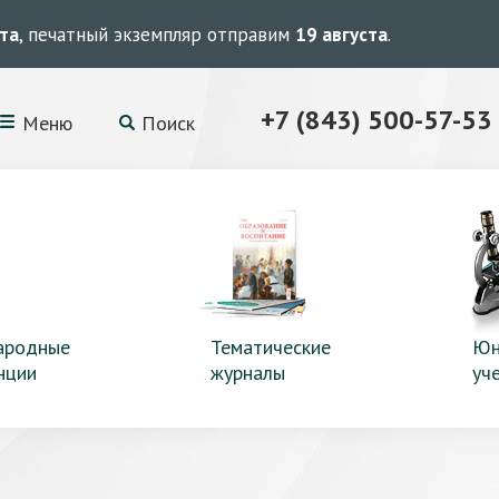
ста
, печатный экземпляр отправим
19 августа
.
+7 (843) 500-57-53
Меню
Поиск
ародные
Тематические
Юн
нции
журналы
уч