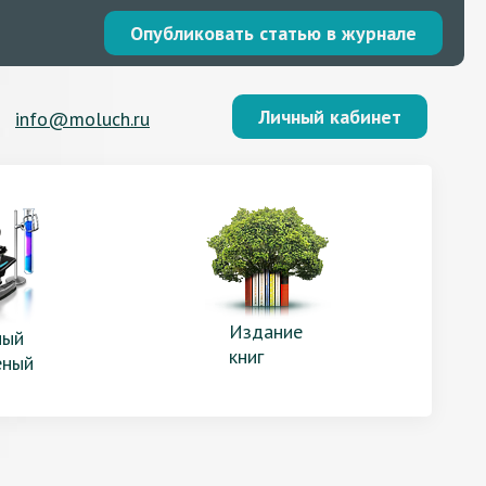
Опубликовать статью в журнале
Личный кабинет
info@moluch.ru
Издание
ый
книг
еный