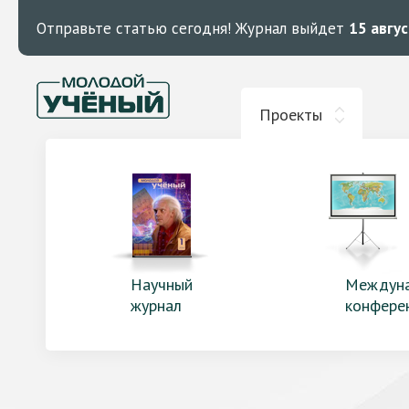
Отправьте статью сегодня!
Журнал выйдет
15 авгу
Проекты
Научный
Междун
журнал
конфере