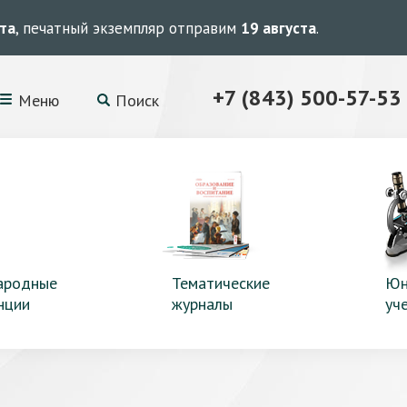
ста
, печатный экземпляр отправим
19 августа
.
+7 (843) 500-57-53
Меню
Поиск
ародные
Тематические
Юн
нции
журналы
уч