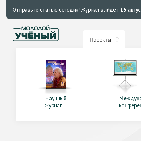
Отправьте статью сегодня!
Журнал выйдет
15 авгу
Проекты
Научный
Междун
журнал
конфере