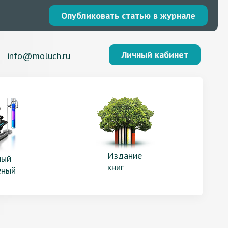
Опубликовать статью в журнале
Личный кабинет
info@moluch.ru
Издание
ый
книг
еный