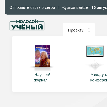
Отправьте статью сегодня!
Журнал выйдет
15 авгу
Проекты
Научный
Междун
журнал
конфере