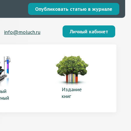
Опубликовать статью в журнале
Личный кабинет
info@moluch.ru
Издание
ый
книг
еный