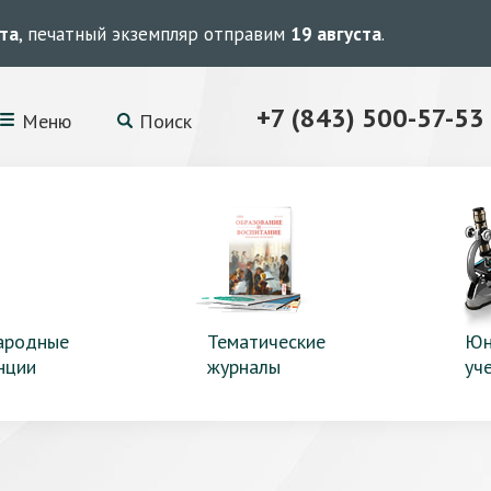
ста
, печатный экземпляр отправим
19 августа
.
+7 (843) 500-57-53
Меню
Поиск
ародные
Тематические
Юн
нции
журналы
уч