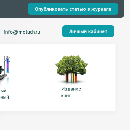
Опубликовать статью в журнале
Личный кабинет
info@moluch.ru
Издание
ый
книг
еный