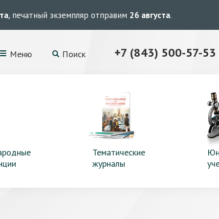
ста
, печатный экземпляр отправим
26 августа
.
+7 (843) 500-57-53
Меню
Поиск
ародные
Тематические
Юн
нции
журналы
уч