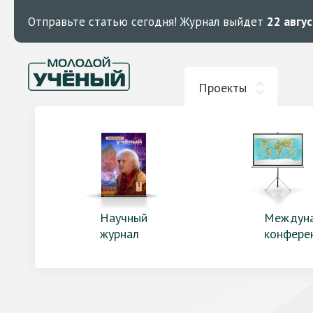
Отправьте статью сегодня!
Журнал выйдет
22 авгу
Проекты
Научный
Междун
журнал
конфере