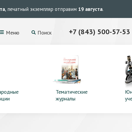
ста
, печатный экземпляр отправим
19 августа
.
+7 (843) 500-57-53
Меню
Поиск
ародные
Тематические
Юн
нции
журналы
уч