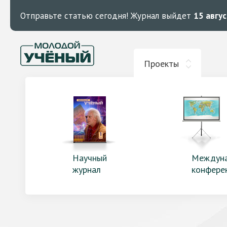
Отправьте статью сегодня!
Журнал выйдет
15 авгу
Проекты
Научный
Междун
журнал
конфере