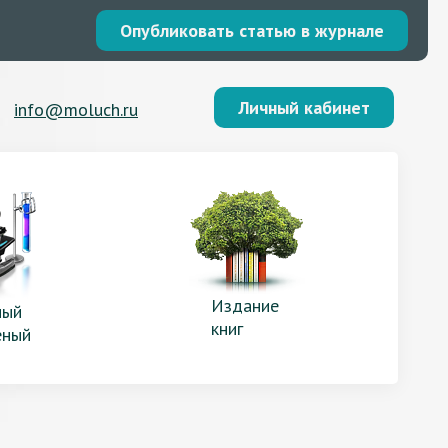
Опубликовать статью в журнале
Личный кабинет
info@moluch.ru
Издание
ый
книг
еный