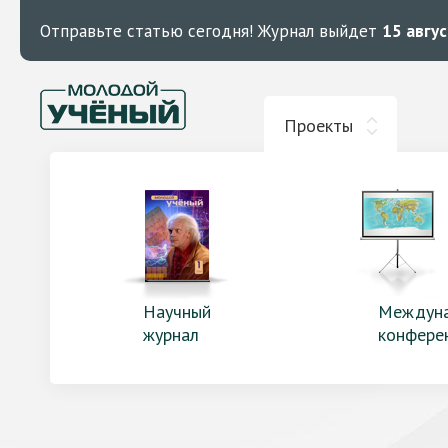
Отправьте статью сегодня!
Журнал выйдет
15 авгу
Проекты
Научный
Междун
журнал
конфере