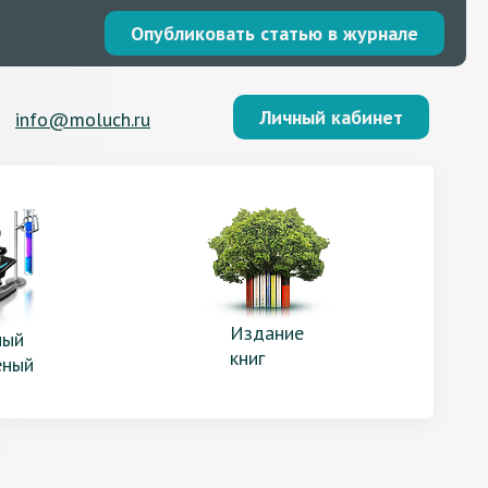
Опубликовать статью в журнале
Личный кабинет
info@moluch.ru
Издание
ый
книг
еный