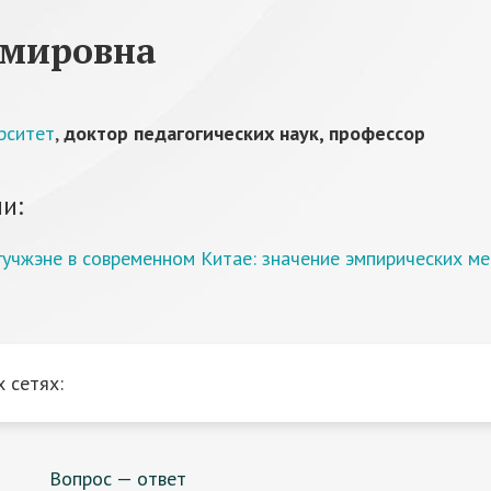
имировна
рситет
,
доктор педагогических наук, профессор
и:
гучжэне в современном Китае: значение эмпирических м
 сетях:
Вопрос — ответ