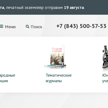
ста
, печатный экземпляр отправим
19 августа
.
+7 (843) 500-57-53
Меню
Поиск
ародные
Тематические
Юн
нции
журналы
уч