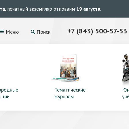
ста
, печатный экземпляр отправим
19 августа
.
+7 (843) 500-57-53
Меню
Поиск
ародные
Тематические
Юн
нции
журналы
уч