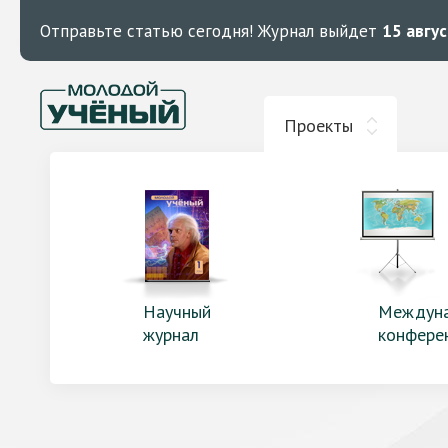
Отправьте статью сегодня!
Журнал выйдет
15 авгу
Проекты
Научный
Междун
журнал
конфере