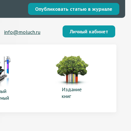
Опубликовать статью в журнале
Личный кабинет
info@moluch.ru
Издание
ый
книг
еный