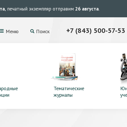
ста
, печатный экземпляр отправим
26 августа
.
+7 (843) 500-57-53
Меню
Поиск
ародные
Тематические
Юн
нции
журналы
уч