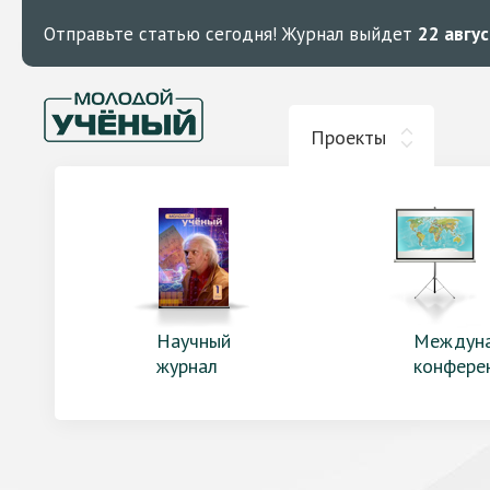
Отправьте статью сегодня!
Журнал выйдет
22 авгу
Проекты
Научный
Междун
журнал
конфере