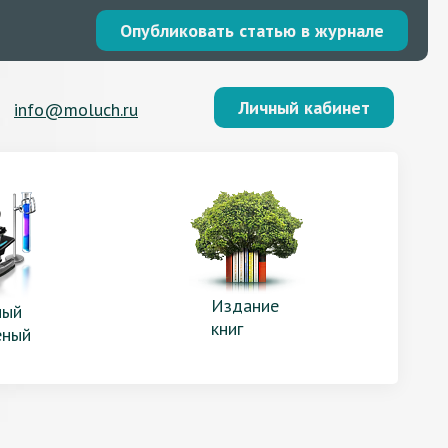
Опубликовать статью в журнале
Личный кабинет
info@moluch.ru
Издание
ый
книг
еный