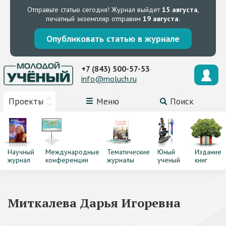
Отправьте статью сегодня!
Журнал выйдет
15 августа
,
печатный экземпляр отправим
19 августа
.
Опубликовать статью в журнале
+7 (843) 500-57-53
info@moluch.ru
Проекты
Меню
Поиск
Научный
Международные
Тематические
Юный
Издание
журнал
конференции
журналы
ученый
книг
Миткалева Дарья Игоревна