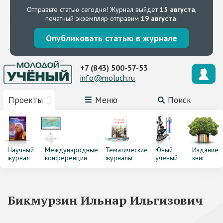
Отправьте статью сегодня!
Журнал выйдет
15 августа
,
печатный экземпляр отправим
19 августа
.
Опубликовать статью в журнале
+7 (843) 500-57-53
info@moluch.ru
Проекты
Меню
Поиск
Научный
Международные
Тематические
Юный
Издание
журнал
конференции
журналы
ученый
книг
Бикмурзин Ильнар Ильгизович