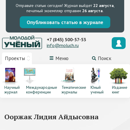
Отправьте статью сегодня!
Журнал выйдет
22 августа
,
печатный экземпляр отправим
26 августа
.
Опубликовать статью в журнале
+7 (843) 500-57-53
info@moluch.ru
Проекты
Меню
Поиск
Научный
Международные
Тематические
Юный
Издание
журнал
конференции
журналы
ученый
книг
Ооржак Лидия Айдысовна