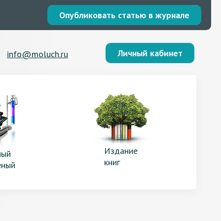
Опубликовать статью в журнале
Личный кабинет
info@moluch.ru
Издание
ый
книг
еный