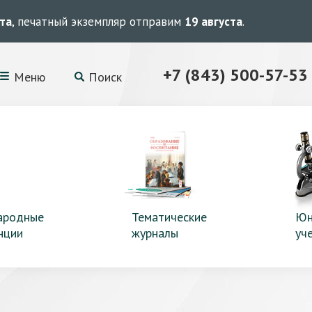
ста
, печатный экземпляр отправим
19 августа
.
+7 (843) 500-57-53
Меню
Поиск
ародные
Тематические
Юн
нции
журналы
уч