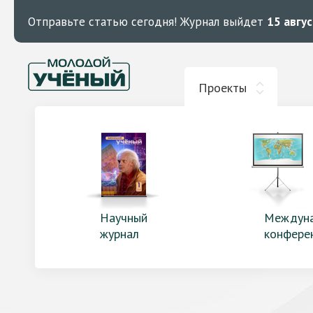
Отправьте статью сегодня!
Журнал выйдет
15 авгу
Проекты
Научный
Междун
журнал
конфере