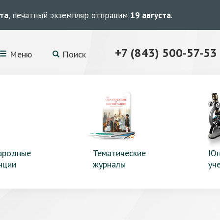
ста
, печатный экземпляр отправим
19 августа
.
+7 (843) 500-57-53
Меню
Поиск
ародные
Тематические
Юн
нции
журналы
уч