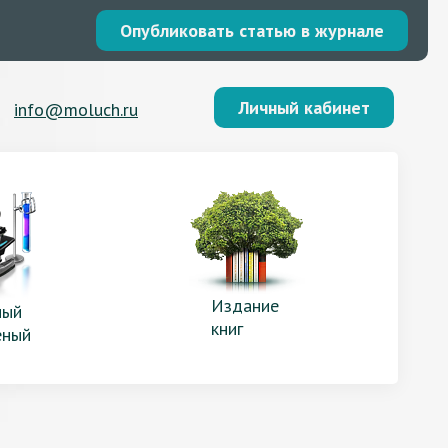
Опубликовать статью в журнале
Личный кабинет
info@moluch.ru
Издание
ый
книг
еный