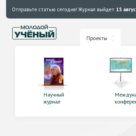
Отправьте статью сегодня!
Журнал выйдет
15 авгу
Проекты
Научный
Междун
журнал
конфере