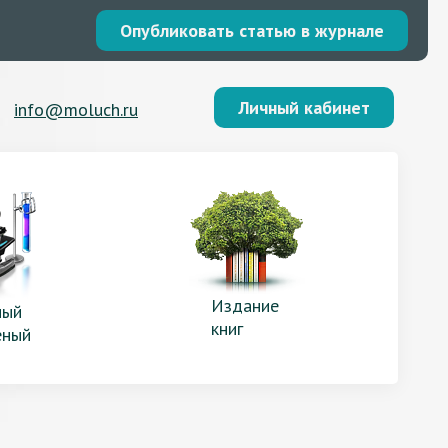
Опубликовать статью в журнале
Личный кабинет
info@moluch.ru
Издание
ый
книг
еный