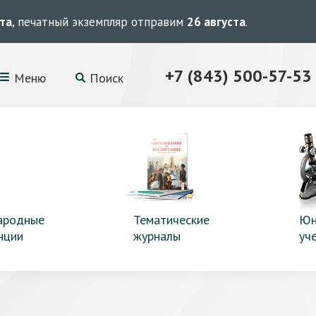
ста
, печатный экземпляр отправим
26 августа
.
+7 (843) 500-57-53
Меню
Поиск
ародные
Тематические
Юн
нции
журналы
уч