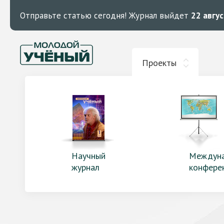
Отправьте статью сегодня!
Журнал выйдет
22 авгу
Проекты
Научный
Междун
журнал
конфере