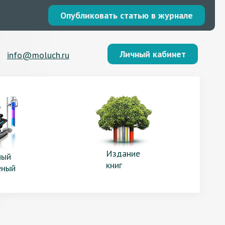
Опубликовать статью в журнале
Личный кабинет
info@moluch.ru
Издание
ый
книг
еный