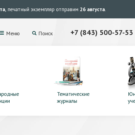
ста
, печатный экземпляр отправим
26 августа
.
+7 (843) 500-57-53
Меню
Поиск
ародные
Тематические
Юн
нции
журналы
уч