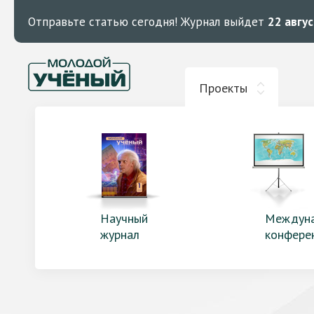
Отправьте статью сегодня!
Журнал выйдет
22 авгу
Проекты
Научный
Междун
журнал
конфере