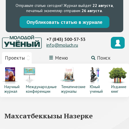
Отправьте статью сегодня!
Журнал выйдет
22 августа
,
печатный экземпляр отправим
26 августа
.
Опубликовать статью в журнале
+7 (843) 500-57-53
info@moluch.ru
Проекты
Меню
Поиск
Научный
Международные
Тематические
Юный
Издание
журнал
конференции
журналы
ученый
книг
Махсатбеккызы Назерке