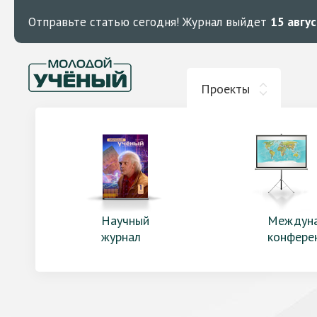
Отправьте статью сегодня!
Журнал выйдет
15 авгу
Проекты
Научный
Междун
журнал
конфере