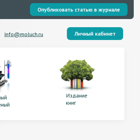
Опубликовать статью в журнале
Личный кабинет
info@moluch.ru
Издание
ый
книг
еный