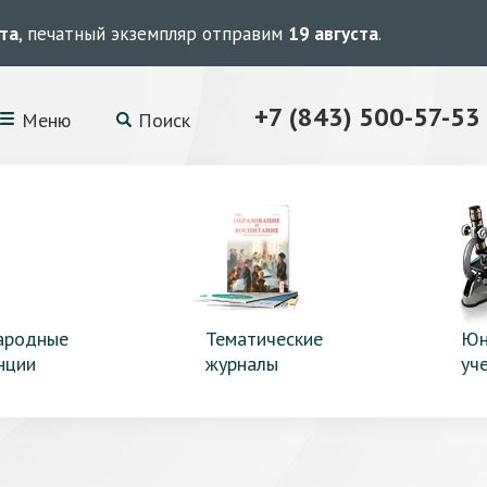
ста
, печатный экземпляр отправим
19 августа
.
+7 (843) 500-57-53
Меню
Поиск
ародные
Тематические
Юн
нции
журналы
уч