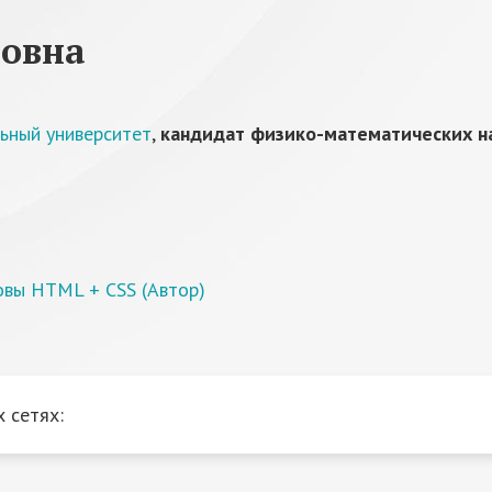
ровна
ьный университет
,
кандидат физико-математических н
овы HTML + CSS (Автор)
 сетях: