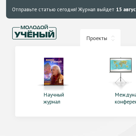
Отправьте статью сегодня!
Журнал выйдет
15 авгу
Проекты
Научный
Междун
журнал
конфере