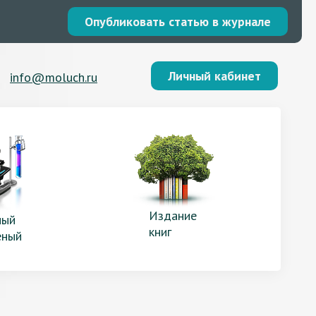
Опубликовать статью в журнале
Личный кабинет
info@moluch.ru
Издание
ый
книг
еный