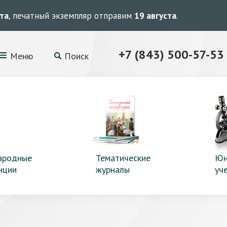
ста
, печатный экземпляр отправим
19 августа
.
+7 (843) 500-57-53
Меню
Поиск
ародные
Тематические
Юн
нции
журналы
уч