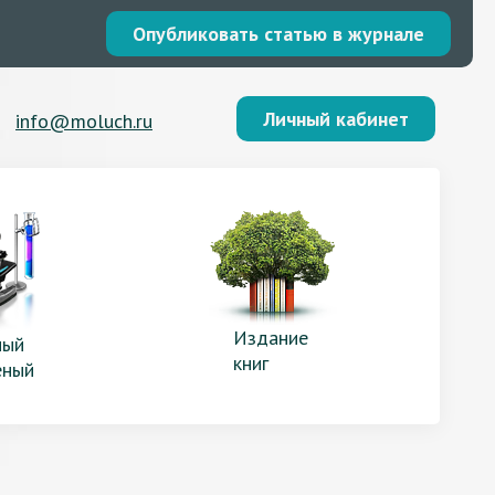
Опубликовать статью в журнале
Личный кабинет
info@moluch.ru
Издание
ый
книг
еный