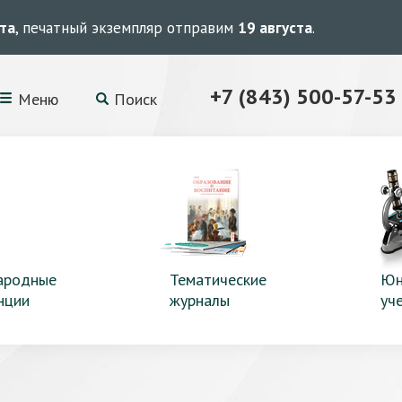
ста
, печатный экземпляр отправим
19 августа
.
+7 (843) 500-57-53
Меню
Поиск
ародные
Тематические
Юн
нции
журналы
уч