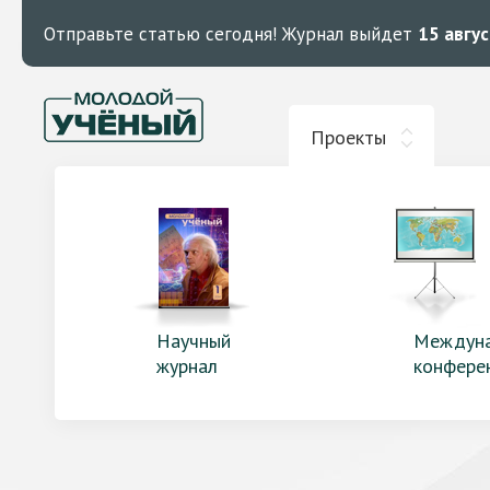
Отправьте статью сегодня!
Журнал выйдет
15 авгу
Проекты
Научный
Междун
журнал
конфере