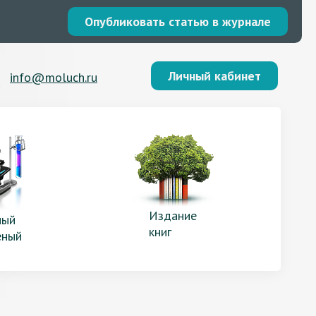
Опубликовать статью в журнале
Личный кабинет
info@moluch.ru
Издание
ый
книг
еный