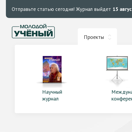
Отправьте статью сегодня!
Журнал выйдет
15 авгу
Проекты
Научный
Междун
журнал
конфере