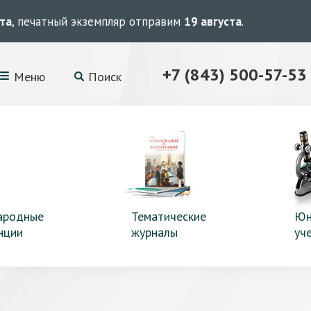
ста
, печатный экземпляр отправим
19 августа
.
+7 (843) 500-57-53
Меню
Поиск
ародные
Тематические
Юн
нции
журналы
уч