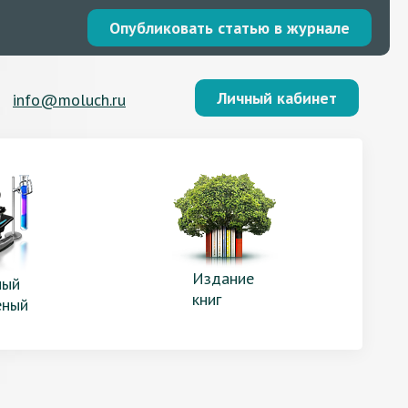
Опубликовать статью в журнале
Личный кабинет
info@moluch.ru
Издание
ый
книг
еный