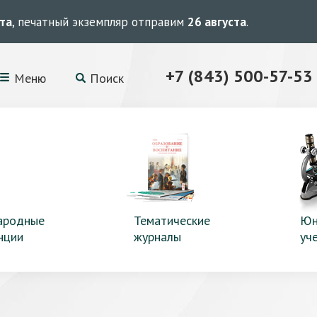
ста
, печатный экземпляр отправим
26 августа
.
+7 (843) 500-57-53
Меню
Поиск
ародные
Тематические
Юн
нции
журналы
уч