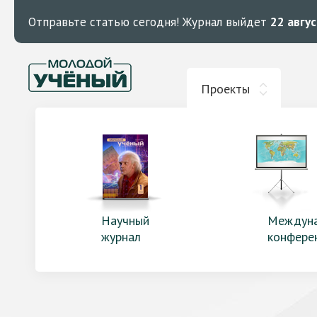
Отправьте статью сегодня!
Журнал выйдет
22 авгу
Проекты
Научный
Междун
журнал
конфере