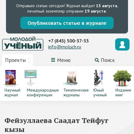
Отправьте статью сегодня!
Журнал выйдет
15 августа
,
печатный экземпляр отправим
19 августа
.
Опубликовать статью в журнале
+7 (843) 500-57-53
info@moluch.ru
Проекты
Меню
Поиск
Научный
Международные
Тематические
Юный
Издание
журнал
конференции
журналы
ученый
книг
Фейзуллаева Саадат Тейфуг
кызы