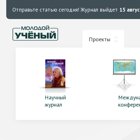
Отправьте статью сегодня!
Журнал выйдет
15 авгу
Проекты
Научный
Междун
журнал
конфере