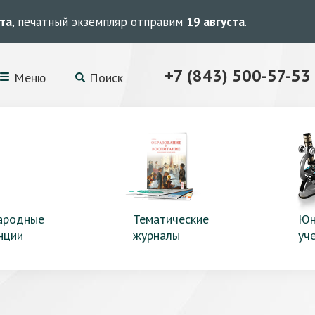
ста
, печатный экземпляр отправим
19 августа
.
+7 (843) 500-57-53
Меню
Поиск
ародные
Тематические
Юн
нции
журналы
уч