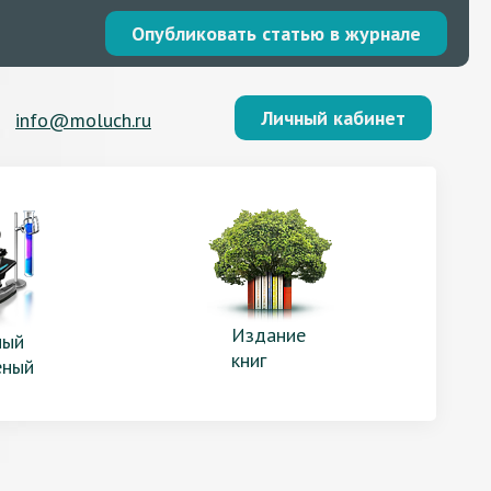
Опубликовать статью в журнале
Личный кабинет
info@moluch.ru
Издание
ый
книг
еный