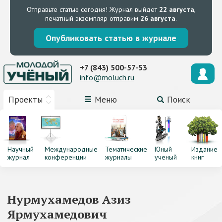
Отправьте статью сегодня!
Журнал выйдет
22 августа
,
печатный экземпляр отправим
26 августа
.
Опубликовать статью в журнале
+7 (843) 500-57-53
info@moluch.ru
Проекты
Меню
Поиск
Научный
Международные
Тематические
Юный
Издание
журнал
конференции
журналы
ученый
книг
Нурмухамедов Азиз
Ярмухамедович