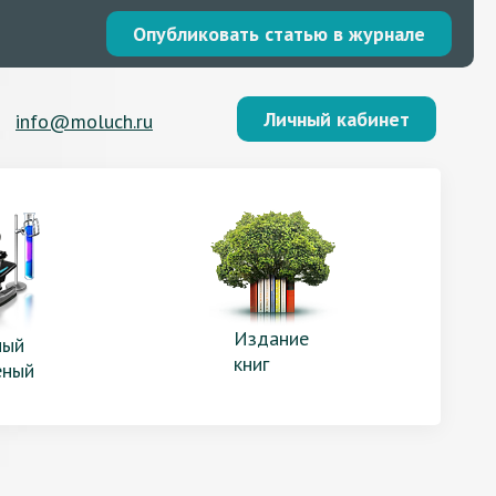
Опубликовать статью в журнале
Личный кабинет
info@moluch.ru
Издание
ый
книг
еный