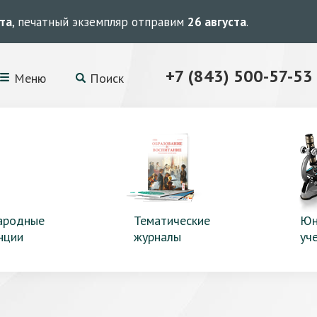
ста
, печатный экземпляр отправим
26 августа
.
+7 (843) 500-57-53
Меню
Поиск
ародные
Тематические
Юн
нции
журналы
уч