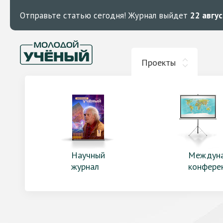
Отправьте статью сегодня!
Журнал выйдет
22 авгу
Проекты
Научный
Междун
журнал
конфере