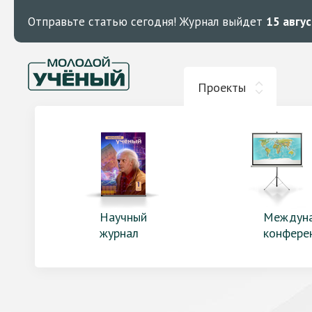
Отправьте статью сегодня!
Журнал выйдет
15 авгу
Проекты
Научный
Междун
журнал
конфере