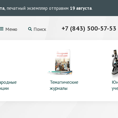
ста
, печатный экземпляр отправим
19 августа
.
+7 (843) 500-57-53
Меню
Поиск
ародные
Тематические
Юн
нции
журналы
уч