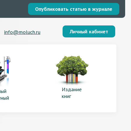
Опубликовать статью в журнале
Личный кабинет
info@moluch.ru
Издание
ый
книг
еный