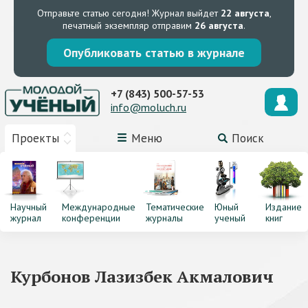
Отправьте статью сегодня!
Журнал выйдет
22 августа
,
печатный экземпляр отправим
26 августа
.
Опубликовать статью в журнале
+7 (843) 500-57-53
info@moluch.ru
Проекты
Меню
Поиск
Научный
Международные
Тематические
Юный
Издание
журнал
конференции
журналы
ученый
книг
Курбонов Лазизбек Акмалович