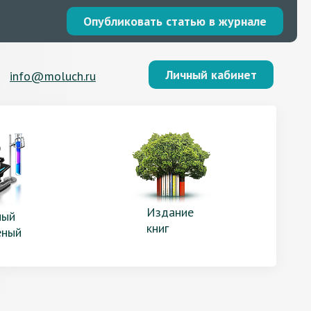
Опубликовать статью в журнале
Личный кабинет
info@moluch.ru
Издание
ый
книг
еный