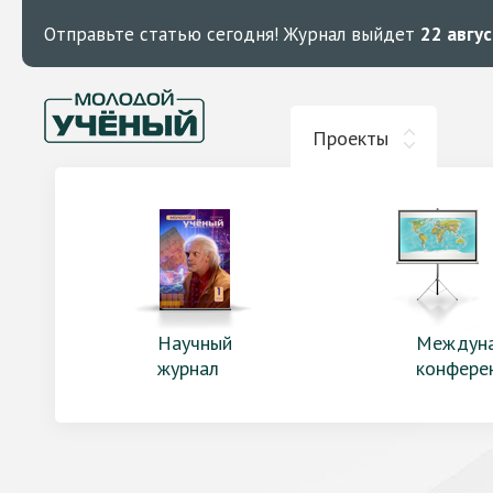
Отправьте статью сегодня!
Журнал выйдет
22 авгу
Проекты
Научный
Междун
журнал
конфере