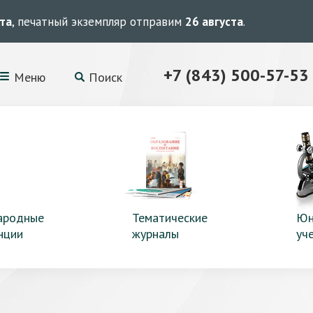
ста
, печатный экземпляр отправим
26 августа
.
+7 (843) 500-57-53
Меню
Поиск
ародные
Тематические
Юн
нции
журналы
уч