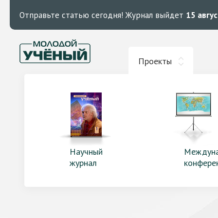
Отправьте статью сегодня!
Журнал выйдет
15 авгу
Проекты
Научный
Междун
журнал
конфере