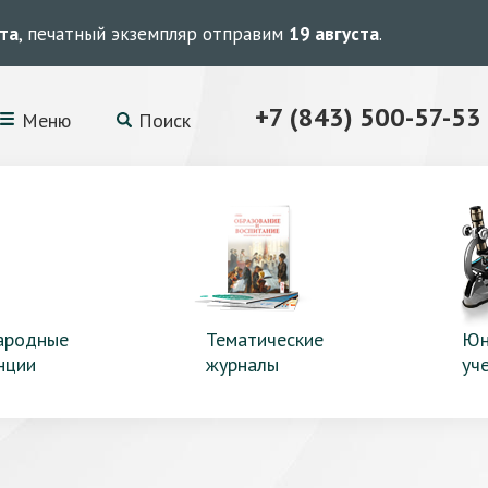
ста
, печатный экземпляр отправим
19 августа
.
+7 (843) 500-57-53
Меню
Поиск
ародные
Тематические
Юн
нции
журналы
уч