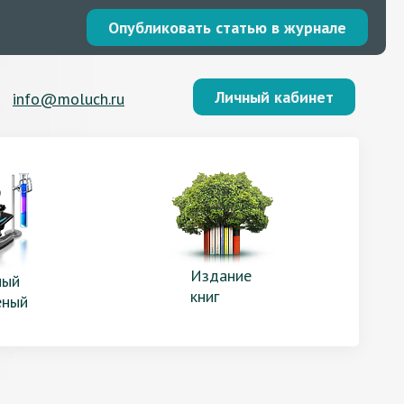
Опубликовать статью в журнале
Личный кабинет
info@moluch.ru
Издание
ый
книг
еный