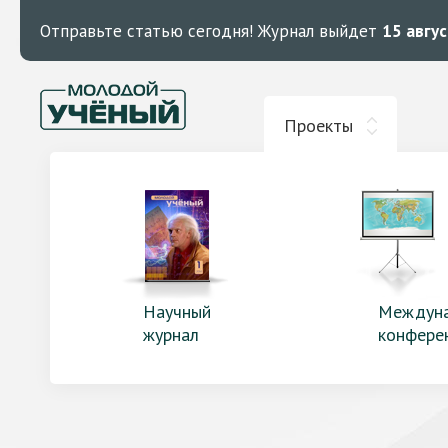
Отправьте статью сегодня!
Журнал выйдет
15 авгу
Проекты
Научный
Междун
журнал
конфере