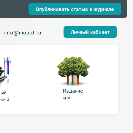
Опубликовать статью в журнале
Личный кабинет
info@moluch.ru
Издание
ый
книг
еный