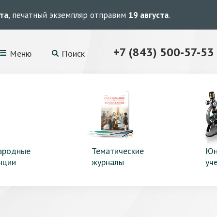
ста
, печатный экземпляр отправим
19 августа
.
+7 (843) 500-57-53
Меню
Поиск
ародные
Тематические
Юн
нции
журналы
уч