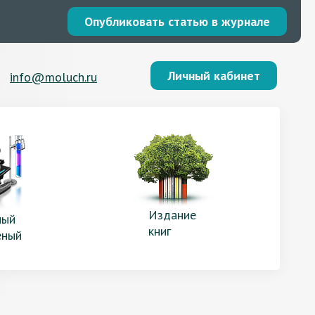
Опубликовать статью в журнале
Личный кабинет
info@moluch.ru
Издание
ый
книг
еный