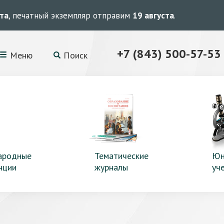
ста
, печатный экземпляр отправим
19 августа
.
+7 (843) 500-57-53
Меню
Поиск
ародные
Тематические
Юн
нции
журналы
уч