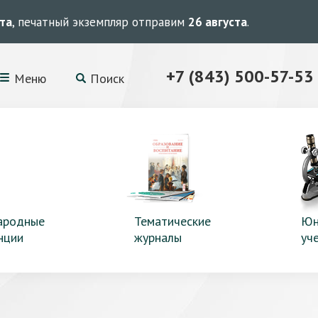
ста
, печатный экземпляр отправим
26 августа
.
+7 (843) 500-57-53
Меню
Поиск
ародные
Тематические
Юн
нции
журналы
уч