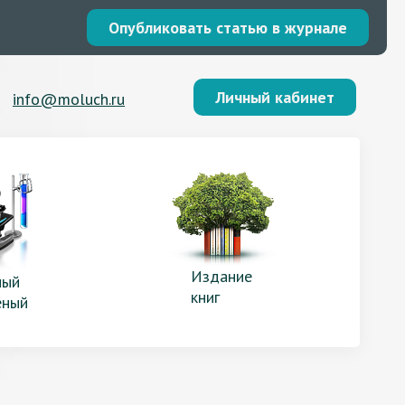
Опубликовать статью в журнале
Личный кабинет
info@moluch.ru
Издание
ый
книг
еный