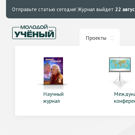
Отправьте статью сегодня!
Журнал выйдет
22 авгу
Проекты
Научный
Междун
журнал
конфере