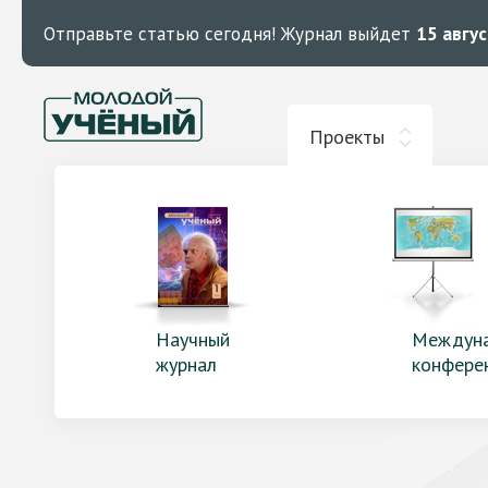
Отправьте статью сегодня!
Журнал выйдет
15 авгу
Проекты
Научный
Междун
журнал
конфере