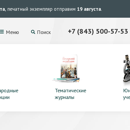
ста
, печатный экземпляр отправим
19 августа
.
+7 (843) 500-57-53
Меню
Поиск
ародные
Тематические
Юн
нции
журналы
уч