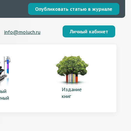
Опубликовать статью в журнале
Личный кабинет
info@moluch.ru
Издание
ый
книг
еный