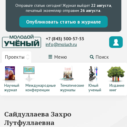
Отправьте статью сегодня!
Журнал выйдет
22 августа
,
печатный экземпляр отправим
26 августа
.
Опубликовать статью в журнале
+7 (843) 500-57-53
info@moluch.ru
Проекты
Меню
Поиск
Научный
Международные
Тематические
Юный
Издание
журнал
конференции
журналы
ученый
книг
Сайдуллаева Захро
Лутфуллаевна