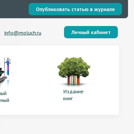
Опубликовать статью в журнале
Личный кабинет
info@moluch.ru
Издание
ый
книг
еный