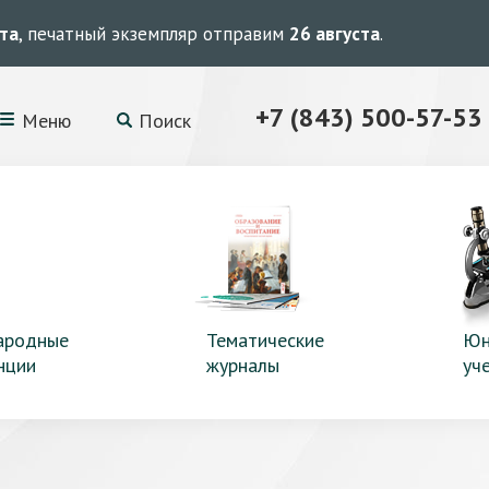
ста
, печатный экземпляр отправим
26 августа
.
+7 (843) 500-57-53
Меню
Поиск
ародные
Тематические
Юн
нции
журналы
уч