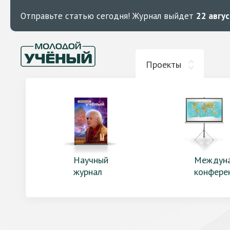
Отправьте статью сегодня!
Журнал выйдет
22 авгу
Проекты
Научный
Междун
журнал
конфере