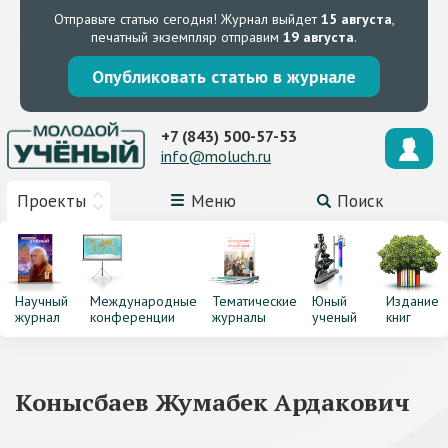
Отправьте статью сегодня!
Журнал выйдет
15 августа
,
печатный экземпляр отправим
19 августа
.
Опубликовать статью в журнале
+7 (843) 500-57-53
info@moluch.ru
Проекты
Меню
Поиск
Научный
Международные
Тематические
Юный
Издание
журнал
конференции
журналы
ученый
книг
Конысбаев Жумабек Ардакович