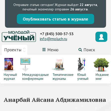
Отправьте статью сегодня!
Журнал выйдет
22 августа
,
печатный экземпляр отправим
26 августа
.
Опубликовать статью в журнале
+7 (843) 500-57-53
info@moluch.ru
Проекты
Меню
Поиск
Научный
Международные
Тематические
Юный
Издание
журнал
конференции
журналы
ученый
книг
Анарбай Айсана Абдижамиловна