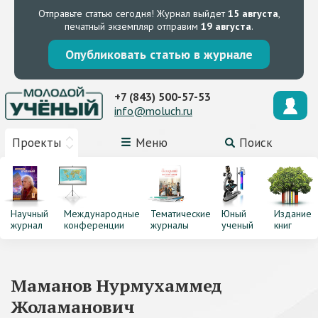
Отправьте статью сегодня!
Журнал выйдет
15 августа
,
печатный экземпляр отправим
19 августа
.
Опубликовать статью в журнале
+7 (843) 500-57-53
info@moluch.ru
Проекты
Меню
Поиск
Научный
Международные
Тематические
Юный
Издание
журнал
конференции
журналы
ученый
книг
Маманов Нурмухаммед
Жоламанович