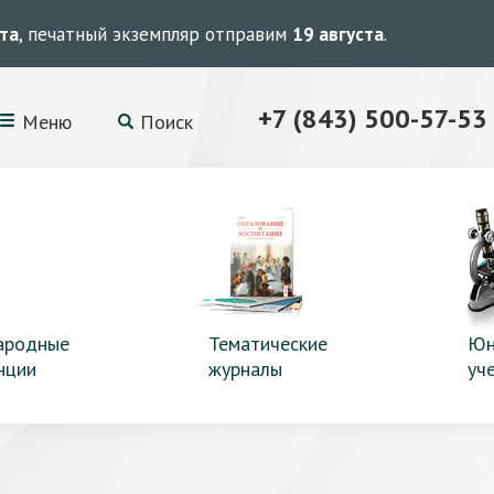
ста
, печатный экземпляр отправим
19 августа
.
+7 (843) 500-57-53
Меню
Поиск
ародные
Тематические
Юн
нции
журналы
уч