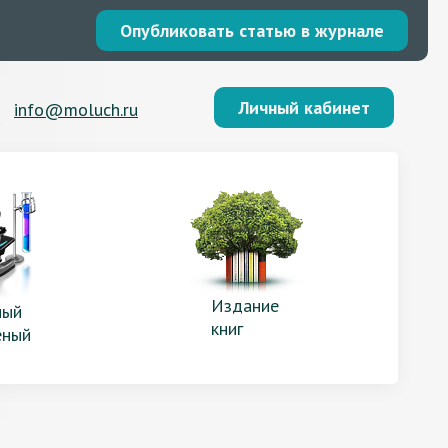
Опубликовать статью в журнале
Личный кабинет
info@moluch.ru
Издание
ый
книг
еный