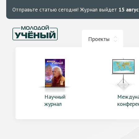
Отправьте статью сегодня!
Журнал выйдет
15 авгу
Проекты
Научный
Междун
журнал
конфере