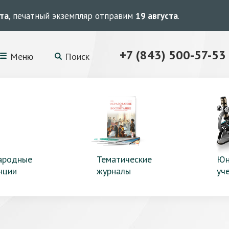
ста
, печатный экземпляр отправим
19 августа
.
+7 (843) 500-57-53
Меню
Поиск
ародные
Тематические
Юн
нции
журналы
уч