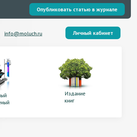
Опубликовать статью в журнале
Личный кабинет
info@moluch.ru
Издание
ый
книг
еный