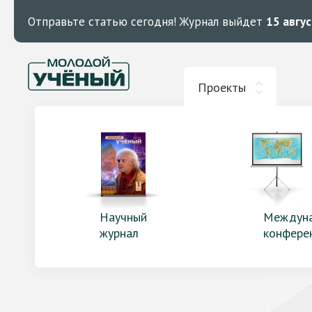
Отправьте статью сегодня!
Журнал выйдет
15 авгу
Проекты
Научный
Междун
журнал
конфере