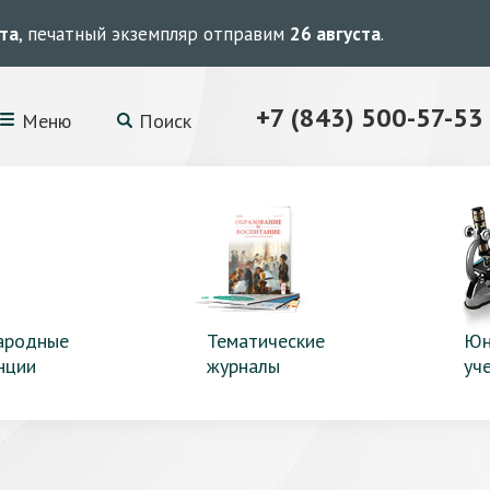
ста
, печатный экземпляр отправим
26 августа
.
+7 (843) 500-57-53
Меню
Поиск
ародные
Тематические
Юн
нции
журналы
уч