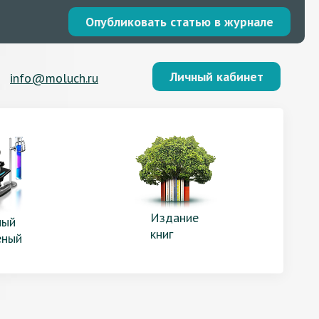
Опубликовать статью в журнале
Личный кабинет
info@moluch.ru
Издание
ый
книг
еный