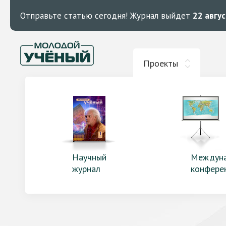
Отправьте статью сегодня!
Журнал выйдет
22 авгу
Проекты
Научный
Междун
журнал
конфере