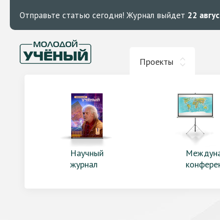
Отправьте статью сегодня!
Журнал выйдет
22 авгу
Проекты
Научный
Междун
журнал
конфере