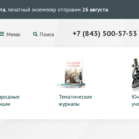
ста
, печатный экземпляр отправим
26 августа
.
+7 (843) 500-57-53
Меню
Поиск
ародные
Тематические
Юн
нции
журналы
уч