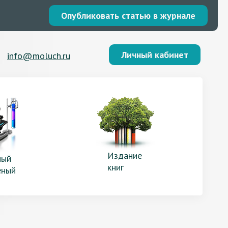
Опубликовать статью в журнале
Личный кабинет
info@moluch.ru
Издание
ый
книг
еный