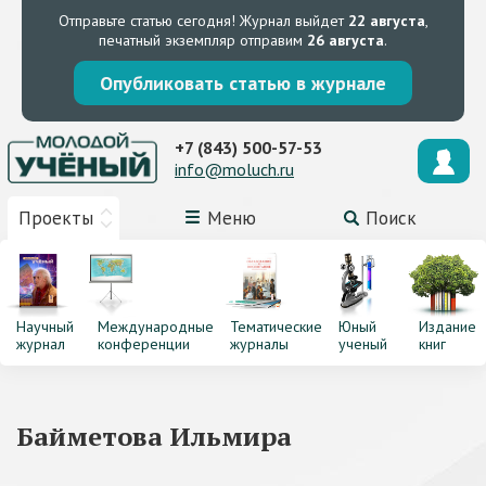
Отправьте статью сегодня!
Журнал выйдет
22 августа
,
печатный экземпляр отправим
26 августа
.
Опубликовать статью в журнале
+7 (843) 500-57-53
info@moluch.ru
Проекты
Меню
Поиск
Научный
Международные
Тематические
Юный
Издание
журнал
конференции
журналы
ученый
книг
Байметова Ильмира