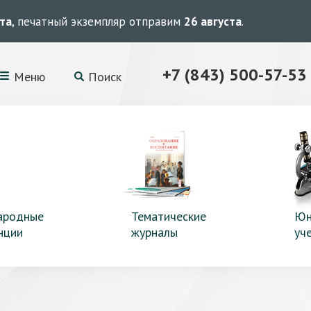
ста
, печатный экземпляр отправим
26 августа
.
+7 (843) 500-57-53
Меню
Поиск
ародные
Тематические
Юн
нции
журналы
уч