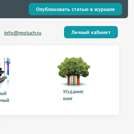
Опубликовать статью в журнале
Личный кабинет
info@moluch.ru
Издание
ый
книг
еный