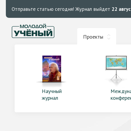
Отправьте статью сегодня!
Журнал выйдет
22 авгу
Проекты
Научный
Междун
журнал
конфере