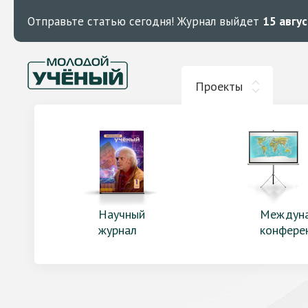
Отправьте статью сегодня!
Журнал выйдет
15 авгу
Проекты
Научный
Междун
журнал
конфере