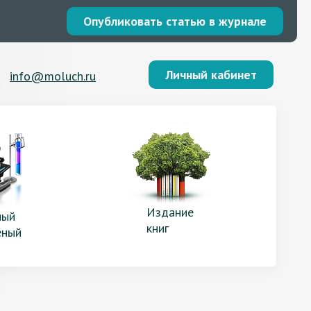
Опубликовать статью в журнале
Личный кабинет
info@moluch.ru
Издание
ый
книг
еный