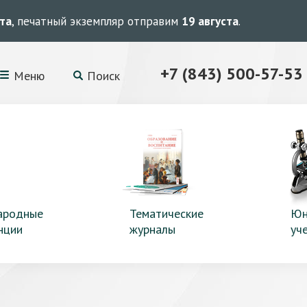
ста
, печатный экземпляр отправим
19 августа
.
+7 (843) 500-57-53
Меню
Поиск
ародные
Тематические
Юн
нции
журналы
уч